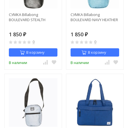
СУМКА Billabong
СУМКА Billabong
BOULEVARD STEALTH
BOULEVARD NAVY HEATHER
1 850
1 850
₽
₽
0
0
В корзину
В корзину
В наличии
В наличии