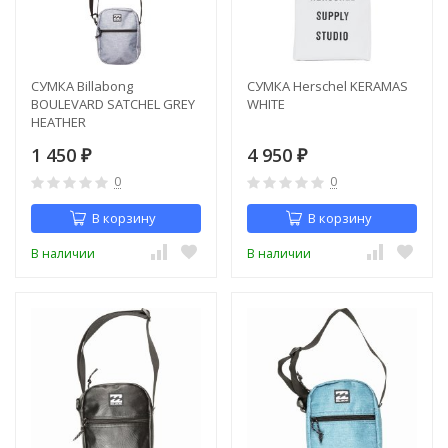
СУМКА Billabong
СУМКА Herschel KERAMAS
BOULEVARD SATCHEL GREY
WHITE
HEATHER
1 450
4 950
₽
₽
0
0
В корзину
В корзину
В наличии
В наличии