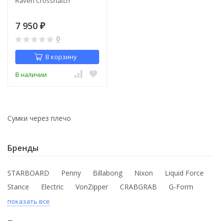
Raven Crosshatch
7 950
₽
0
В корзину
В наличии
Сумки через плечо
Бренды
STARBOARD
Penny
Billabong
Nixon
Liquid Force
Stance
Electric
VonZipper
CRABGRAB
G-Form
показать все