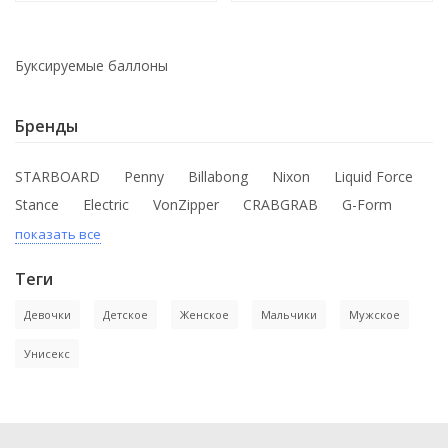
Буксируемые баллоны
Бренды
STARBOARD
Penny
Billabong
Nixon
Liquid Force
Stance
Electric
VonZipper
CRABGRAB
G-Form
показать все
Теги
Девочки
Детское
Женское
Мальчики
Мужское
Унисекс