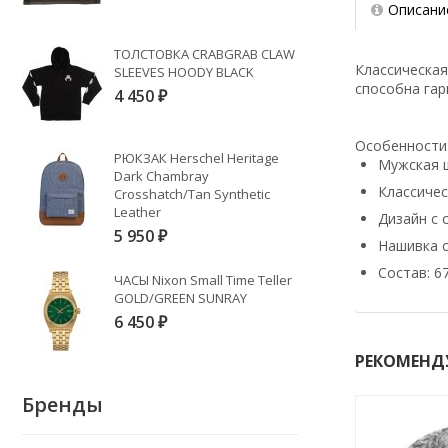
Описани
ТОЛСТОВКА CRABGRAB CLAW
Классическая
SLEEVES HOODY BLACK
способна гар
4 450
₽
Особенности
РЮКЗАК Herschel Heritage
Мужская 
Dark Chambray
Классичес
Crosshatch/Tan Synthetic
Leather
Дизайн с
5 950
₽
Нашивка 
Состав: 6
ЧАСЫ Nixon Small Time Teller
GOLD/GREEN SUNRAY
6 450
₽
РЕКОМЕНД
Бренды