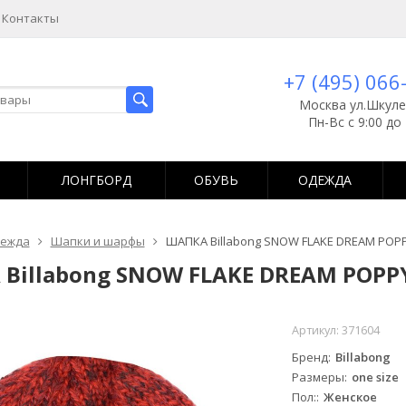
Контакты
+7 (495) 066
Москва ул.Шкуле
Пн-Вс с 9:00 до 
ЛОНГБОРД
ОБУВЬ
ОДЕЖДА
ежда
Шапки и шарфы
ШАПКА Billabong SNOW FLAKE DREAM POP
Billabong SNOW FLAKE DREAM POPP
Артикул:
371604
Бренд
Billabong
Размеры
one size
Пол:
Женское