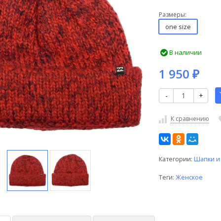
Размеры:
one size
В наличии
1 950
₽
-
+
К сравнению
Категории:
Шапки и
Теги:
Женское