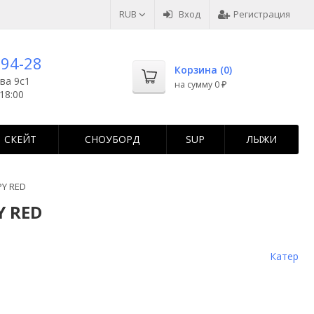
RUB
Вход
Регистрация
-94-28
Корзина (
0
)
ва 9с1
на сумму
0
₽
18:00
СКЕЙТ
СНОУБОРД
SUP
ЛЫЖИ
PY RED
Y RED
Катер