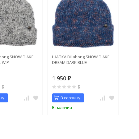
abong SNOW FLAKE
ШАПКА Billabong SNOW FLAKE
 WIP
DREAM DARK BLUE
1 950
₽
0
0
ну
В корзину
В наличии