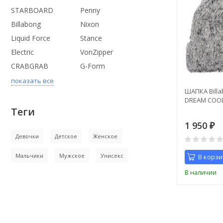
STARBOARD
Penny
Billabong
Nixon
Liquid Force
Stance
Electric
VonZipper
CRABGRAB
G-Form
показать все
ШАПКА Bill
DREAM COOL
Теги
1 950
₽
Девочки
Детское
Женское
Мальчики
Мужское
Унисекс
В корзи
В наличии